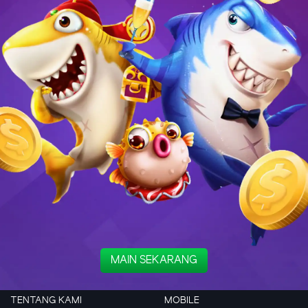
MAIN SEKARANG
TENTANG KAMI
MOBILE