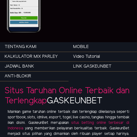
TENTANG KAMI
MOBILE
KALKULATOR MIX PARLEY
Video Tutorial
JADWAL BANK
LINK GASKEUNBET
ANTI-BLOKIR
Situs Taruhan Online Terbaik dan
Terlengkap
GASKEUNBET
Mainkan game taruhan online terbaik dan terlengkap dikelasnya seperti
sportbook, slots, idnlive, esport, togel, live casino, tangkas hingga tembak
ikan disini. GaskeunBet merupakan
situs betting online terbesar di
Indonesia
yang memberikan pelayanan berkualitas terbaik. GaskeunBet
menjadi situs pilihan yang dimainkan oleh ribuan player setiap harinya.