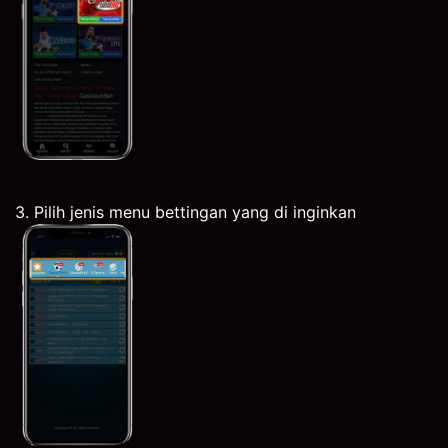
3. Pilih jenis menu bettingan yang di inginkan