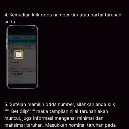
4. Kemudian klik odds number tim atau partai taruhan
anda
5. Setelah memilih odds number, silahkan anda klik
""""Bet Slip"""" maka tampilan nilai taruhan akan
muncul, juga informasi mengenai minimal dan
maksimal taruhan. Masukkan nominal taruhan pada