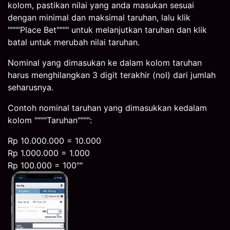
kolom, pastikan nilai yang anda masukan sesuai
dengan minimal dan maksimal taruhan, lalu klik
""""Place Bet"""" untuk melanjutkan taruhan dan klik
batal untuk merubah nilai taruhan.
Nominal yang dimasukan ke dalam kolom taruhan
harus menghilangkan 3 digit terakhir (nol) dari jumlah
seharusnya.
Contoh nominal taruhan yang dimasukkan kedalam
kolom """"Taruhan"""":
Rp 10.000.000 = 10.000
Rp 1.000.000 = 1.000
Rp 100.000 = 100""